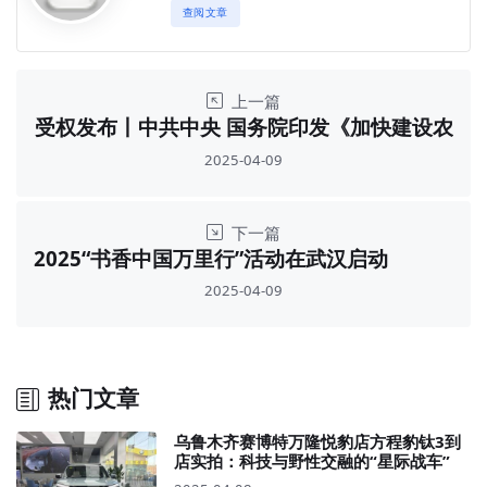
查阅文章
上一篇
受权发布丨中共中央 国务院印发《加快建设农
业强国规划（2024－2035年）》
2025-04-09
下一篇
2025“书香中国万里行”活动在武汉启动
2025-04-09
热门文章
乌鲁木齐赛博特万隆悦豹店方程豹钛3到
店实拍：科技与野性交融的“星际战车”