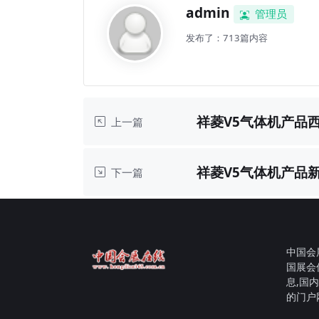
admin
管理员
发布了：713篇内容
祥菱V5气体机产品
上一篇
祥菱V5气体机产品
下一篇
高
中国会展
国展会
息,国
的门户