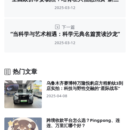
样” 激发经济增长新动能
2025-03-12
下一篇
“当科学与艺术相遇：科学元典名篇赏读沙龙”
第4期活动在京举
2025-03-12
热门文章
乌鲁木齐赛博特万隆悦豹店方程豹钛3到
店实拍：科技与野性交融的“星际战车”
2025-04-08
跨境收款平台怎么选？Pingpong、连
连、万里汇哪个好？