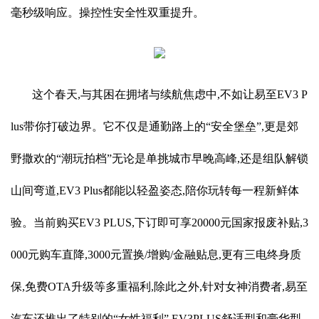
毫秒级响应。操控性安全性双重提升。
这个春天,与其困在拥堵与续航焦虑中,不如让易至EV3 P
lus带你打破边界。它不仅是通勤路上的“安全堡垒”,更是郊
野撒欢的“潮玩拍档”无论是单挑城市早晚高峰,还是组队解锁
山间弯道,EV3 Plus都能以轻盈姿态,陪你玩转每一程新鲜体
验。当前购买EV3 PLUS,下订即可享20000元国家报废补贴,3
000元购车直降,3000元置换/增购/金融贴息,更有三电终身质
保,免费OTA升级等多重福利,除此之外,针对女神消费者,易至
汽车还推出了特别的“女性福利”,EV3PLUS舒适型和豪华型