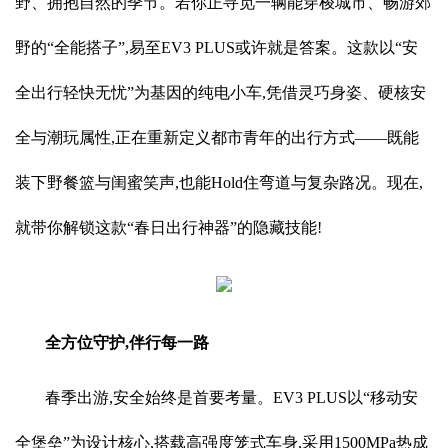
野、拥抱自然的季节。若你正寻觅一辆能穿梭城市、畅游郊
野的“全能搭子”,易至EV3 PLUS或许就是答案。这款以“安
全出行轻快无忧”为基因的纯电小车,凭借灵巧身姿、硬核安
全与潮玩属性,正在重新定义都市青年的出行方式——既能
装下野餐篮与闺蜜笑声,也能Hold住弯道与复杂路况。现在,
就带你解锁这款“春日出行神器”的隐藏技能!
全方位守护,伴行每一路
春季出游,安全始终是首要考量。EV3 PLUS以“移动安
全堡垒”为设计核心,搭载高强度笼式车身,采用1500MPa热成