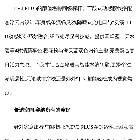
EV3 PLUS的颜值堪称同级标杆。三段式动感腰线搭配
悬浮云台设计,车身线条流畅灵动;隐藏式充电口与“灵溪”LE
D动感灯带巧妙融合,细节处尽显科技感。提供暮烟蓝、天水
碧等4种清新车色,樱花粉与海天蓝双色内饰主题,完美契合春
日活力气息。15英寸铝合金轮毂与智能水滴钥匙,更添个性
潮玩属性,无论城市穿梭还是郊外打卡,都能轻松成为视觉焦
点。
舒适空间,容纳所有的美好
针对家庭出行与闺蜜同游,EV3 PLUS在舒适性上诚意满