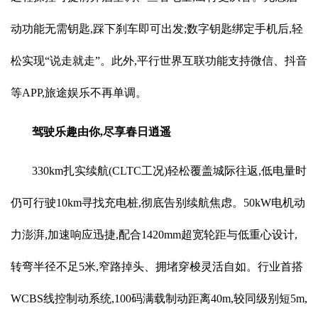
动功能无需钥匙,踩下刹车即可出发;数字钥匙绑定手机后,轻
松实现“说走就走”。此外,平行世界互联功能支持微信、抖音
等APP,旅途娱乐不再单调。
驾驶乐趣由你,尽享春日逍遥
330km扎实续航(CLTC工况)轻松覆盖城际往返,低电量时
仍可行驶10km寻找充电桩,彻底告别续航焦虑。50kW电机动
力澎湃,加速响应迅捷,配合1420mm超宽轮距与低重心设计,
转弯半径不足5米,窄路掉头、拥堵穿梭灵活自如。行业首搭
WCBS线控制动系统,100码满载制动距离40m,较同级别短5m,